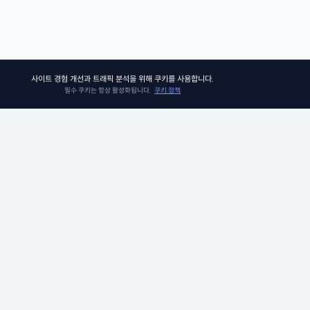
사이트 경험 개선과 트래픽 분석을 위해 쿠키를 사용합니다.
필수 쿠키는 항상 활성화됩니다.
쿠키 정책
쏘어키즈
쏘어키즈는 아이들이 더욱 빛나는 미래를 맞이할 수 있도록, 인공지능 시
의 생존 경쟁 우위에 꼭 필요한 프로그램과 콘텐츠를 제공합니다. 아이비
그 커리큘럼팀이 품고 있는 신뢰와 전문성으로 검증된 미국 선생님들과 
께, 비판적 사고력, 창의적 사고력, 그리고 공감력과 같은 미래를 위한 필수