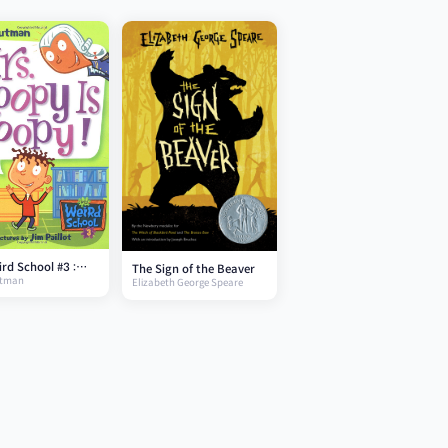
rd School #3 :
The Sign of the Beaver
tman
oopy Is Loopy!
Elizabeth George Speare