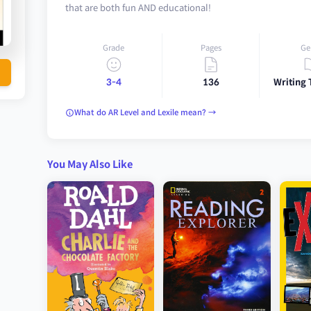
that are both fun AND educational!
Grade
Pages
Ge
3-4
136
Writing
What do AR Level and Lexile mean? →
You May Also Like