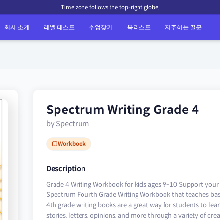
Time zone follows the top-right globe.
회사 소개
레벨 테스트
수업찾기
북리스트
자주하는 질문
Spectrum Writing Grade 4
by Spectrum
Workbook
Description
Grade 4 Writing Workbook for kids ages 9-10 Support your 
Spectrum Fourth Grade Writing Workbook that teaches basic
4th grade writing books are a great way for students to learn
stories, letters, opinions, and more through a variety of cre