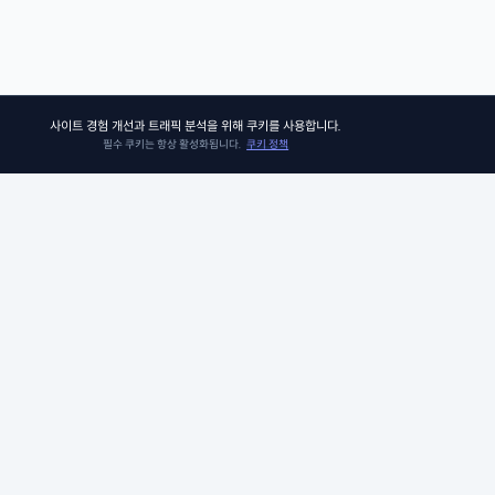
사이트 경험 개선과 트래픽 분석을 위해 쿠키를 사용합니다.
필수 쿠키는 항상 활성화됩니다.
쿠키 정책
쏘어키즈
쏘어키즈는 아이들이 더욱 빛나는 미래를 맞이할 수 있도록, 인공지능 시
의 생존 경쟁 우위에 꼭 필요한 프로그램과 콘텐츠를 제공합니다. 아이비
그 커리큘럼팀이 품고 있는 신뢰와 전문성으로 검증된 미국 선생님들과 
께, 비판적 사고력, 창의적 사고력, 그리고 공감력과 같은 미래를 위한 필수