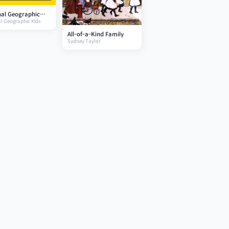
nal Geographic
l Geographic Kids
Extreme Weather
All-of-a-Kind Family
Sydney Taylor