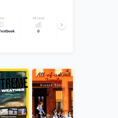
nre
AR Level
Lexile
 Textbook
0
0