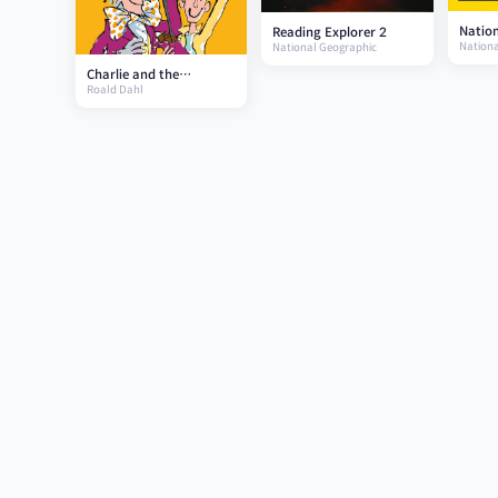
Natio
Reading Explorer 2
Nationa
Kids: 
National Geographic
Charlie and the
Roald Dahl
Chocolate Factory