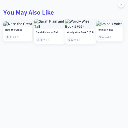
You May Also Like
Nate the Great
Amina's Voice
Sarah Plain and Tall
Wordly Wise Book 5 (G5)
1-2
4.5
5-6
4.8
3-4
4.8
5-6
4.8