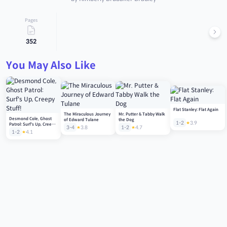
Pages
352
You May Also Like
Flat Stanley: Flat Again
The Miraculous Journey
Mr. Putter & Tabby Walk
Desmond Cole, Ghost
of Edward Tulane
the Dog
1-2
3.9
Patrol: Surf's Up, Creepy
3-4
3.8
1-2
4.7
Stuff!
1-2
4.1