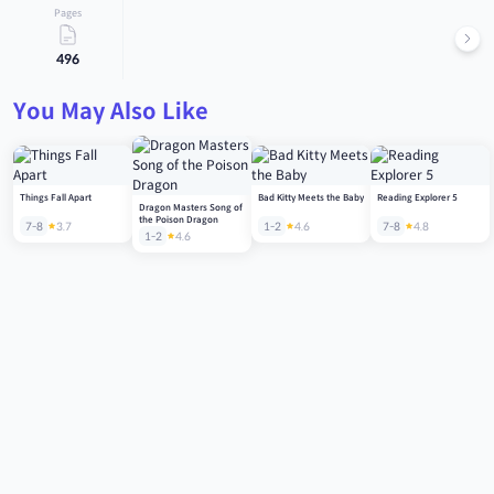
Pages
496
You May Also Like
Things Fall Apart
Bad Kitty Meets the Baby
Reading Explorer 5
Dragon Masters Song of
the Poison Dragon
7-8
3.7
1-2
4.6
7-8
4.8
1-2
4.6