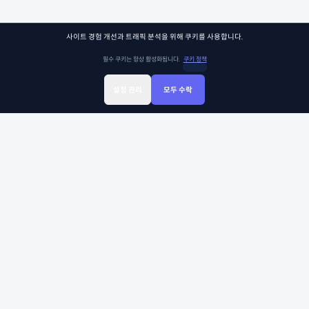
사이트 경험 개선과 트래픽 분석을 위해 쿠키를 사용합니다.
필수 쿠키는 항상 활성화됩니다.
쿠키 정책
설정 관리
모두 수락
Sign Up
Sign In
클래스찾기
Library
Chat
쏘어키즈
쏘어키즈는 아이들이 더욱 빛나는 미래를 맞이할 수 있도록, 인공지능 시대의 생존 경
쟁 우위에 꼭 필요한 프로그램과 콘텐츠를 제공합니다. 아이비리그 커리큘럼팀이 품고
있는 신뢰와 전문성으로 검증된 미국 선생님들과 함께, 비판적 사고력, 창의적 사고력,
그리고 공감력과 같은 미래를 위한 필수 능력들을 아름답게 성장시키는 것이 우리의 목
표입니다.