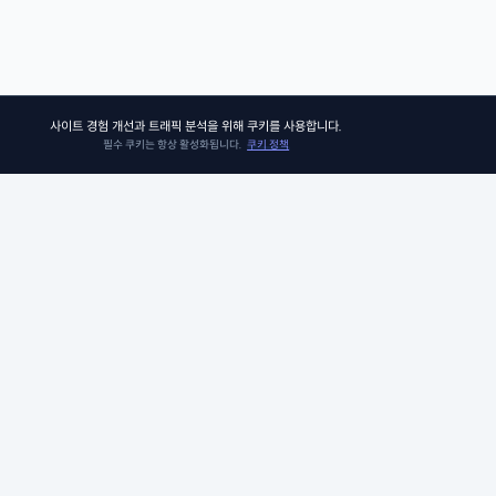
사이트 경험 개선과 트래픽 분석을 위해 쿠키를 사용합니다.
필수 쿠키는 항상 활성화됩니다.
쿠키 정책
쏘어키즈
쏘어키즈는 아이들이 더욱 빛나는 미래를 맞이할 수 있도록, 인공지능 시
의 생존 경쟁 우위에 꼭 필요한 프로그램과 콘텐츠를 제공합니다. 아이비
그 커리큘럼팀이 품고 있는 신뢰와 전문성으로 검증된 미국 선생님들과 
께, 비판적 사고력, 창의적 사고력, 그리고 공감력과 같은 미래를 위한 필수