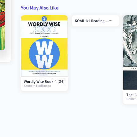
You May Also Like
SOAR 1:1 Reading —
Grade 2
Wordly Wise Book 4 (G4)
Kenneth Hodkinson
The Il
Homer