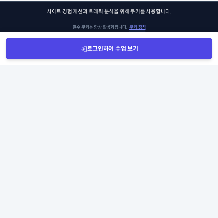
사이트 경험 개선과 트래픽 분석을 위해 쿠키를 사용합니다.
필수 쿠키는 항상 활성화됩니다.
쿠키 정책
로그인하여 수업 보기
설정 관리
모두 수락
Sign Up
Sign In
클래스찾기
Library
Chat
쏘어키즈
쏘어키즈는 아이들이 더욱 빛나는 미래를 맞이할 수 있도록, 인공지능 시대의 생존 경
쟁 우위에 꼭 필요한 프로그램과 콘텐츠를 제공합니다. 아이비리그 커리큘럼팀이 품고
있는 신뢰와 전문성으로 검증된 미국 선생님들과 함께, 비판적 사고력, 창의적 사고력,
그리고 공감력과 같은 미래를 위한 필수 능력들을 아름답게 성장시키는 것이 우리의 목
표입니다.
Copyright 2026 Soarkidz all rights reserved.