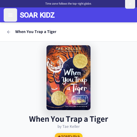
Time zone follows the top-right globe.
When You Trap a Tiger
When You Trap a Tiger
by Tae Keller
SOAR's Pick