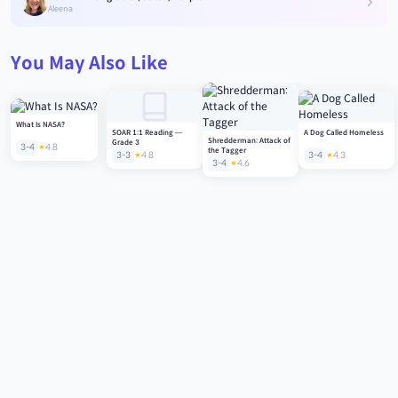
Aleena
You May Also Like
What Is NASA?
SOAR 1:1 Reading —
A Dog Called Homeless
Shredderman: Attack of
Grade 3
3-4
4.8
the Tagger
3-3
4.8
3-4
4.3
3-4
4.6