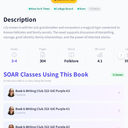
New York Times
College Board
Stem
+2 more
Description
Lily moves in with her sick grandmother and encounters a magical tiger connected to
Korean folktales and family secrets. The novel supports discussion of storytelling,
courage, grief, identity, family relationships, and the power of inherited stories.
Grade
Pages
Genre
AR Level
Le
3-4
304
Folklore
4.1
5
SOAR Classes Using This Book
3 classes
Enroll your child in a class using this book
Book & Writing Club (G3-G4) Purple A3
Cambria
Book & Writing Club (G3-G4) Purple A1
Cambria
Book & Writing Club (G3-G4) Purple A2