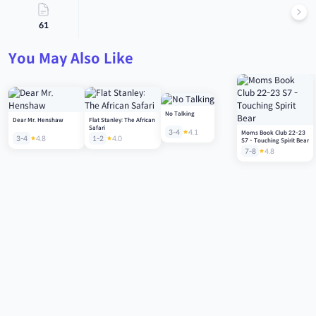
61
You May Also Like
No Talking
Dear Mr. Henshaw
Flat Stanley: The African
Safari
3-4
4.1
Moms Book Club 22-23
3-4
4.8
1-2
4.0
S7 - Touching Spirit Bear
7-8
4.8