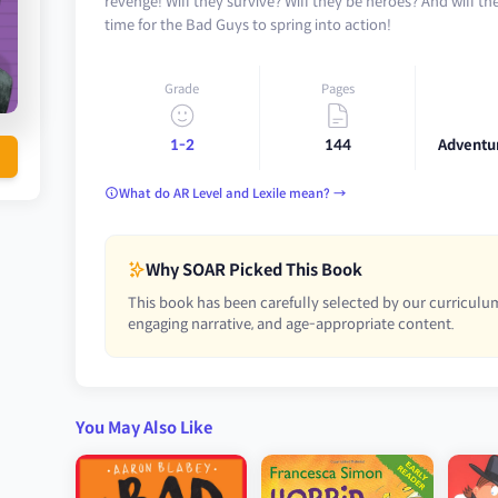
revenge! Will they survive? Will they be heroes? And will the
time for the Bad Guys to spring into action!
Grade
Pages
1-2
144
Adventur
What do AR Level and Lexile mean? →
Why SOAR Picked This Book
This book has been carefully selected by our curriculum
engaging narrative, and age-appropriate content.
You May Also Like