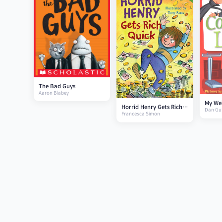
The Bad Guys
Aaron Blabey
My Wei
Horrid Henry Gets Rich
Dan Gu
Cooney
Francesca Simon
Quick