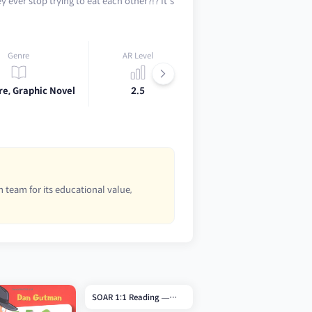
y ever stop trying to eat each other?!? It's
Genre
AR Level
Lexile
e, Graphic Novel
2.5
560L
 team for its educational value,
SOAR 1:1 Reading —
Grade 1