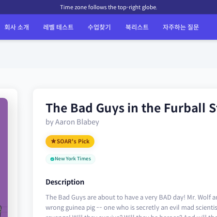
Time zone follows the top-right globe.
회사 소개
레벨 테스트
수업찾기
북리스트
자주하는 질문
The Bad Guys in the Furball S
by Aaron Blabey
SOAR's Pick
New York Times
Description
The Bad Guys are about to have a very BAD day! Mr. Wolf 
wrong guinea pig -- one who is secretly an evil mad scientist