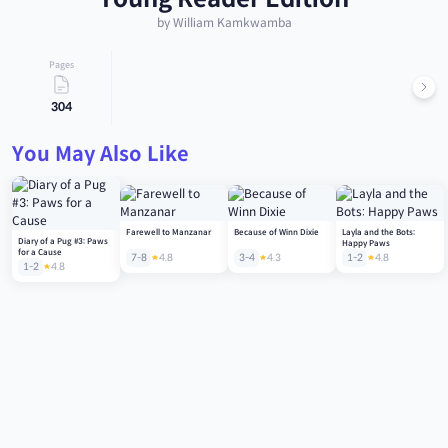
by William Kamkwamba
Pages
304
You May Also Like
Farewell to Manzanar
Because of Winn Dixie
Layla and the Bots:
Diary of a Pug #3: Paws
Happy Paws
for a Cause
7-8
4.8
3-4
4.3
1-2
4.8
1-2
4.8