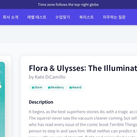
Time zone follows the top-right globe.
회사 소개
레벨 테스트
수업찾기
북리스트
자주하는 질문
Flora & Ulysses: The Illumin
by Kate DiCamillo
Stem
Newbery
Award
Description
It begins, as the best superhero stories do, with a tragic 
The squirrel never saw the vacuum cleaner coming, but sel
who has read every issue of the comic book Terrible Things 
person to step in and save him. What neither can predict is 