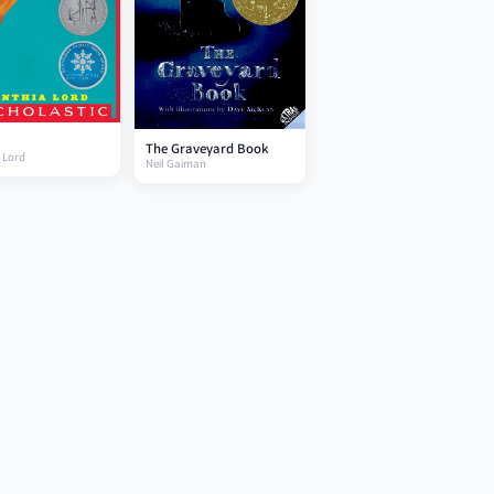
The Graveyard Book
 Lord
Neil Gaiman