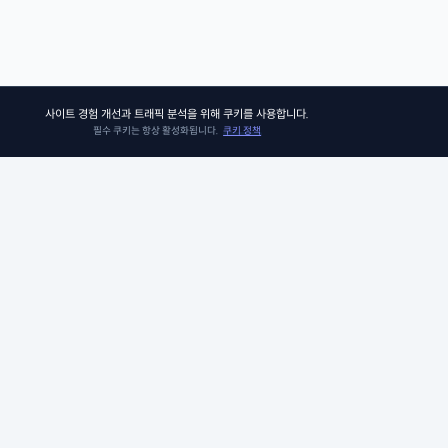
사이트 경험 개선과 트래픽 분석을 위해 쿠키를 사용합니다.
필수 쿠키는 항상 활성화됩니다.
쿠키 정책
쏘어키즈
쏘어키즈는 아이들이 더욱 빛나는 미래를 맞이할 수 있도록, 인공지능 시
의 생존 경쟁 우위에 꼭 필요한 프로그램과 콘텐츠를 제공합니다. 아이비
그 커리큘럼팀이 품고 있는 신뢰와 전문성으로 검증된 미국 선생님들과 
께, 비판적 사고력, 창의적 사고력, 그리고 공감력과 같은 미래를 위한 필수