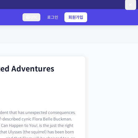
로그인
회원가입
UTC
ated Adventures
accident that has unexpected consequences.
f-described cynic Flora Belle Buckman,
Can Happen to You!, is the just the right
that Ulysses (the squirrel) has been born