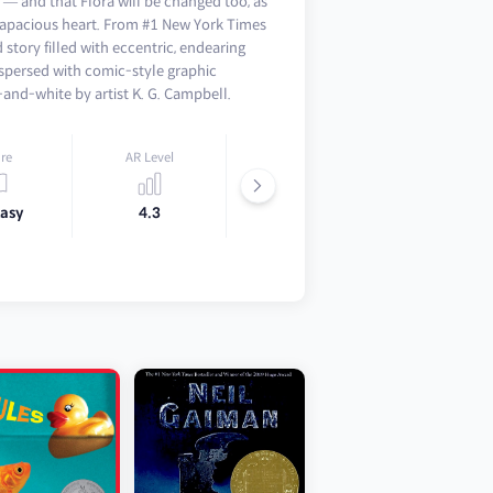
y — and that Flora will be changed too, as
 capacious heart. From #1 New York Times
story filled with eccentric, endearing
rspersed with comic-style graphic
-and-white by artist K. G. Campbell.
re
AR Level
Lexile
asy
4.3
520L