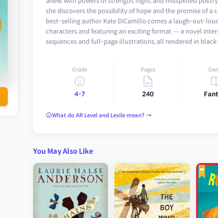
anew, with powers of strength, flight, and misspelled poetr
she discovers the possibility of hope and the promise of a
best-selling author Kate DiCamillo comes a laugh-out-loud 
characters and featuring an exciting format — a novel inte
sequences and full-page illustrations, all rendered in black
Grade
Pages
Gen
4-7
240
Fant
What do AR Level and Lexile mean? →
You May Also Like