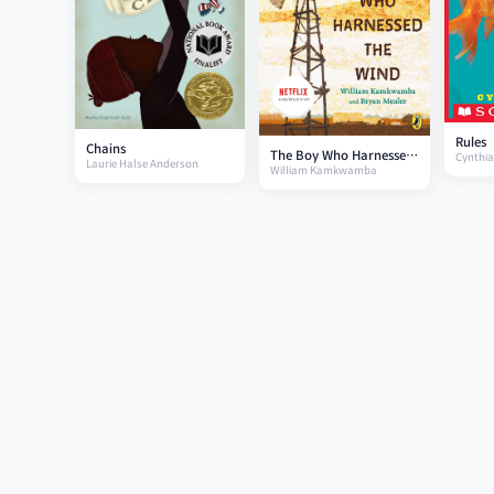
Rules
Chains
The Boy Who Harnessed
Cynthia
Laurie Halse Anderson
William Kamkwamba
the Wind