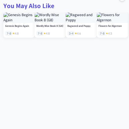
You May Also Like
Genesis Begins Again
Wordly Wise Book 8 (G8)
Ragweed and Poppy
Flowers for Algernon
7-8
4.8
7-8
4.8
3-4
4.6
7-8
4.3