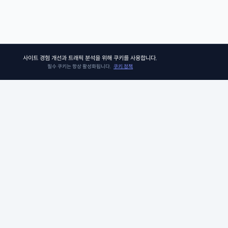
사이트 경험 개선과 트래픽 분석을 위해 쿠키를 사용합니다.
필수 쿠키는 항상 활성화됩니다.
쿠키 정책
쏘어키즈
쏘어키즈는 아이들이 더욱 빛나는 미래를 맞이할 수 있도록, 인공지능 시
의 생존 경쟁 우위에 꼭 필요한 프로그램과 콘텐츠를 제공합니다. 아이비
그 커리큘럼팀이 품고 있는 신뢰와 전문성으로 검증된 미국 선생님들과 
께, 비판적 사고력, 창의적 사고력, 그리고 공감력과 같은 미래를 위한 필수