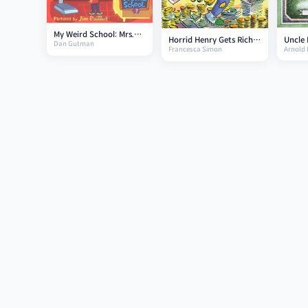
My Weird School: Mrs.
Uncle 
Horrid Henry Gets Rich
Dan Gutman
Cooney is Loony!
Arnold 
Francesca Simon
Read L
Quick