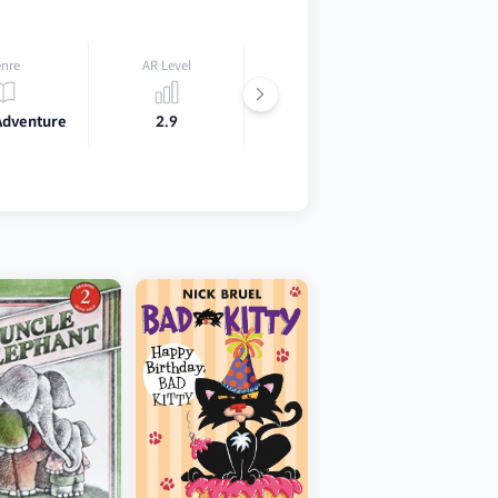
nre
AR Level
Lexile
Adventure
2.9
550L