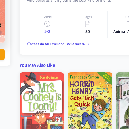
who believes a furry pal is the best kind of friend.
Grade
Pages
Ge
1-2
80
Animal 
What do AR Level and Lexile mean? →
You May Also Like