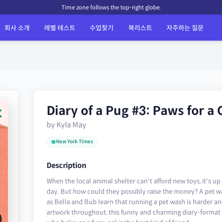
Time zone follows the top-right globe.
회사 소개
레벨 테스트
수업찾기
북리스트
자주하는 질문
Diary of a Pug #3: Paws for a
by Kyla May
New York Times
Description
When the local animal shelter can't afford new toys, it's up
day. But how could they possibly raise the money? A pet w
as Bella and Bub learn that running a pet wash is harder and
artwork throughout, this funny and charming diary-format 