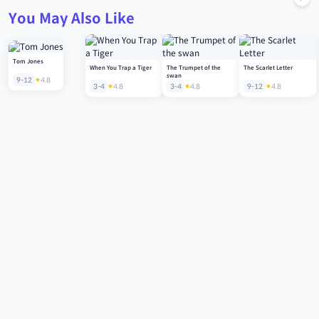
You May Also Like
Tom Jones
When You Trap a Tiger
The Trumpet of the
The Scarlet Letter
swan
9-12
4.8
3-4
4.8
3-4
4.8
9-12
4.8