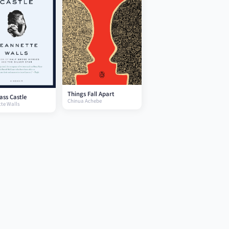
Things Fall Apart
ass Castle
Chinua Achebe
te Walls