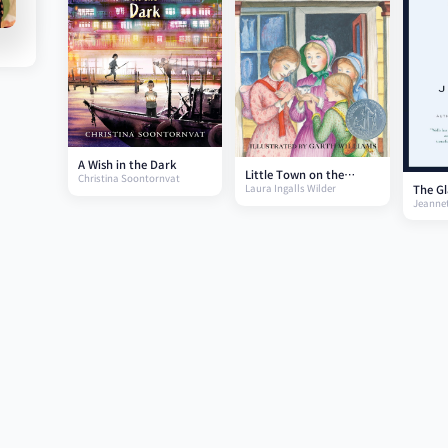
A Wish in the Dark
Little Town on the
Christina Soontornvat
The Gl
Laura Ingalls Wilder
Prairie
Jeannet