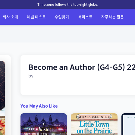
Time zone follows the top-right globe.
회사 소개
레벨 테스트
수업찾기
북리스트
자주하는 질문
Become an Author (G4-G5) 2
by
You May Also Like