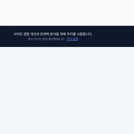
사이트 경험 개선과 트래픽 분석을 위해 쿠키를 사용합니다.
필수 쿠키는 항상 활성화됩니다.
쿠키 정책
쏘어키즈
쏘어키즈는 아이들이 더욱 빛나는 미래를 맞이할 수 있도록, 인공지능 시
의 생존 경쟁 우위에 꼭 필요한 프로그램과 콘텐츠를 제공합니다. 아이비
그 커리큘럼팀이 품고 있는 신뢰와 전문성으로 검증된 미국 선생님들과 
께, 비판적 사고력, 창의적 사고력, 그리고 공감력과 같은 미래를 위한 필수