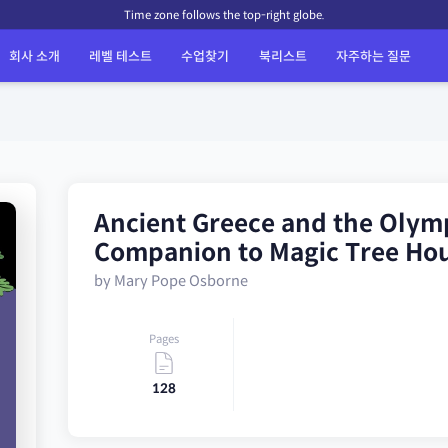
Time zone follows the top-right globe.
회사 소개
레벨 테스트
수업찾기
북리스트
자주하는 질문
Ancient Greece and the Olymp
Companion to Magic Tree Ho
by Mary Pope Osborne
Pages
128