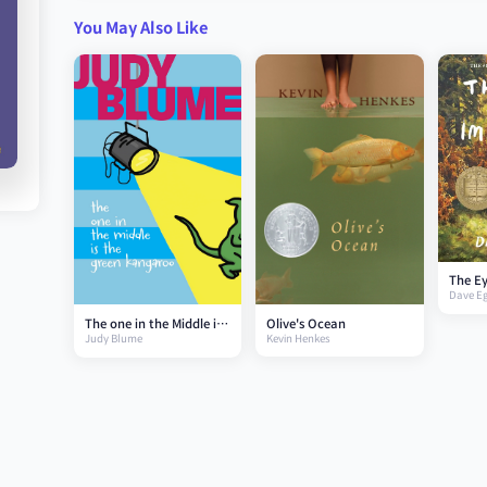
You May Also Like
The Ey
Dave Eg
Imposs
Olive's Ocean
The one in the Middle is
Kevin Henkes
Judy Blume
the Green Kangaroo