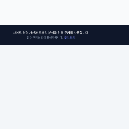
사이트 경험 개선과 트래픽 분석을 위해 쿠키를 사용합니다.
필수 쿠키는 항상 활성화됩니다.
쿠키 정책
쏘어키즈
쏘어키즈는 아이들이 더욱 빛나는 미래를 맞이할 수 있도록, 인공지능 시
의 생존 경쟁 우위에 꼭 필요한 프로그램과 콘텐츠를 제공합니다. 아이비
그 커리큘럼팀이 품고 있는 신뢰와 전문성으로 검증된 미국 선생님들과 
께, 비판적 사고력, 창의적 사고력, 그리고 공감력과 같은 미래를 위한 필수